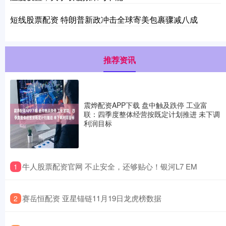
短线股票配资 特朗普新政冲击全球寄美包裹骤减八成
推荐资讯
震烨配资APP下载 盘中触及跌停 工业富
联：四季度整体经营按既定计划推进 未下调
利润目标
​牛人股票配资官网 不止安全，还够贴心！银河L7 EM
1
​赛岳恒配资 亚星锚链11月19日龙虎榜数据
2