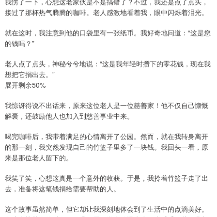
我愣了一下，心想这老家伙是不是搞错了？不过，我还是点了点头，
接过了那杯热气腾腾的咖啡。老人感激地看着我，眼中闪烁着泪光。
就在这时，我注意到他的口袋里有一张纸币。我好奇地问道：“这是您
的钱吗？”
老人点了点头，神秘兮兮地说：“这是我年轻时攒下的零花钱，现在我
想把它捐出去。”
展开剩余50%
我惊讶得说不出话来，原来这位老人是一位慈善家！他不仅自己慷慨
解囊，还鼓励他人也加入到慈善事业中来。
喝完咖啡后，我带着满足的心情离开了公园。然而，就在我转身离开
的那一刻，我突然发现自己的竹篮子里多了一块钱。我回头一看，原
来是那位老人留下的。
我笑了笑，心想这真是一个意外的收获。于是，我拎着竹篮子走了出
去，准备将这笔钱捐给需要帮助的人。
这个故事虽然简单，但它却让我深刻地体会到了生活中的点滴美好。