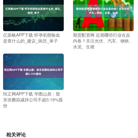
亿策略APP下载 怀孕初期验血
期货配资网 近期哪些行业在反
是查什么的_建议_病历_单子
内卷？关注光伏、汽车、钢铁、
水泥、生猪
恒正网APP下载 华图山鼎：股
东张鹏拟减持公司不超0.19%股
份
相关评论