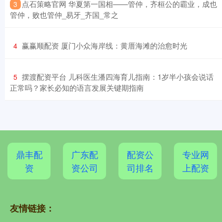
​点石策略官网 华夏第一国相——管仲，齐桓公的霸业，成也
3
管仲，败也管仲_易牙_齐国_常之
​赢赢顺配资 厦门小众海岸线：黄厝海滩的治愈时光
4
​摆渡配资平台 儿科医生潘四海育儿指南：1岁半小孩会说话
5
正常吗？家长必知的语言发展关键期指南
鼎丰配
广东配
配资公
专业网
资
资公司
司排名
上配资
友情链接：