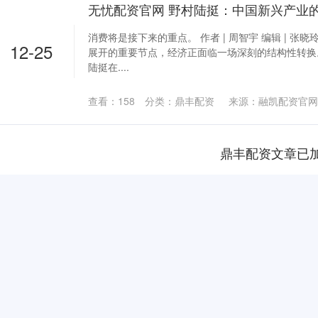
无忧配资官网 野村陆挺：中国新兴产业
消费将是接下来的重点。 作者 | 周智宇 编辑 | 张晓
12-25
展开的重要节点，经济正面临一场深刻的结构性转换
陆挺在....
查看：
158
分类：
鼎丰配资
来源：融凯配资官网
鼎丰配资文章已