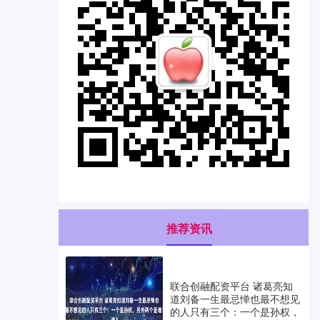
推荐资讯
联合创融配资平台 诸葛亮知
道刘备一生最忌惮也最不想见
的人只有三个：一个是孙权，