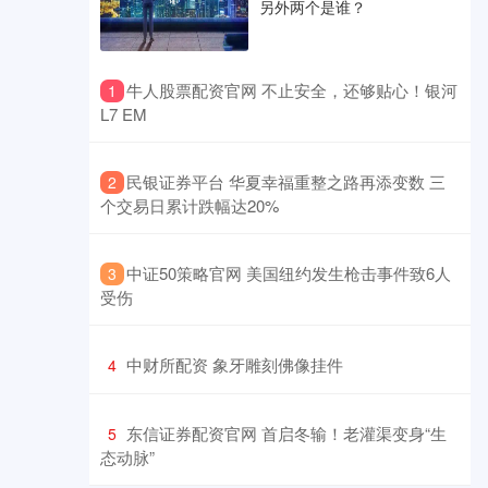
另外两个是谁？
​牛人股票配资官网 不止安全，还够贴心！银河
1
L7 EM
​民银证券平台 华夏幸福重整之路再添变数 三
2
个交易日累计跌幅达20%
​中证50策略官网 美国纽约发生枪击事件致6人
3
受伤
​中财所配资 象牙雕刻佛像挂件
4
​东信证券配资官网 首启冬输！老灌渠变身“生
5
态动脉”