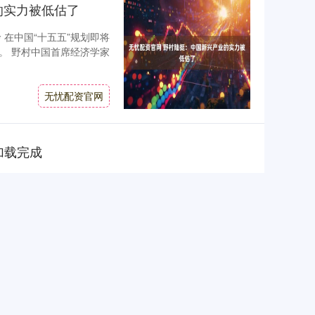
的实力被低估了
玲 在中国“十五五”规划即将
。 野村中国首席经济学家
无忧配资官网
加载完成