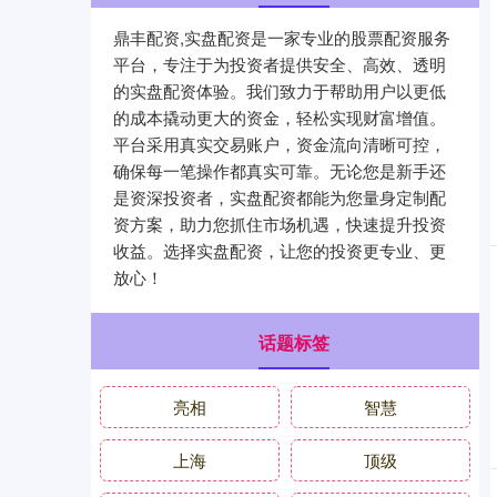
鼎丰配资,实盘配资是一家专业的股票配资服务
平台，专注于为投资者提供安全、高效、透明
的实盘配资体验。我们致力于帮助用户以更低
的成本撬动更大的资金，轻松实现财富增值。
平台采用真实交易账户，资金流向清晰可控，
确保每一笔操作都真实可靠。无论您是新手还
是资深投资者，实盘配资都能为您量身定制配
资方案，助力您抓住市场机遇，快速提升投资
收益。选择实盘配资，让您的投资更专业、更
放心！
话题标签
亮相
智慧
上海
顶级