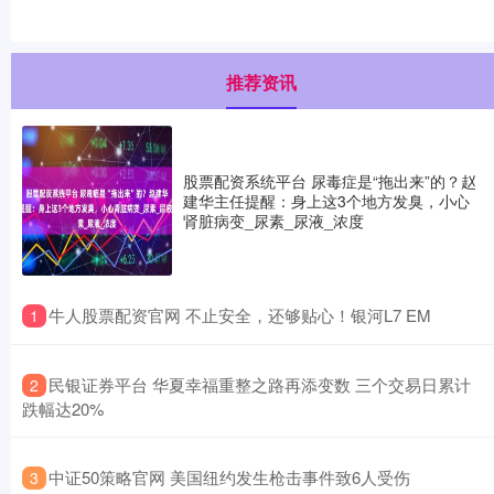
推荐资讯
股票配资系统平台 尿毒症是“拖出来”的？赵
建华主任提醒：身上这3个地方发臭，小心
肾脏病变_尿素_尿液_浓度
​牛人股票配资官网 不止安全，还够贴心！银河L7 EM
1
​民银证券平台 华夏幸福重整之路再添变数 三个交易日累计
2
跌幅达20%
​中证50策略官网 美国纽约发生枪击事件致6人受伤
3