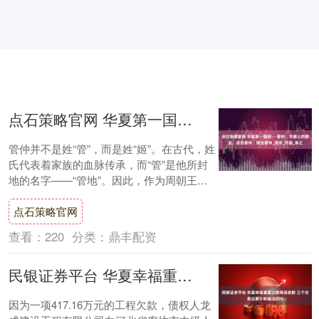
点石策略官网 华夏第一国相——管仲，齐桓公的霸业，成也管仲，败也管仲_易牙_齐国_常之
管仲并不是姓“管”，而是姓“姬”。在古代，姓
氏代表着家族的血脉传承，而“管”是他所封
地的名字——“管地”。因此，作为周朝王室
的后裔，管仲自然被称为“管氏”。然而....
点石策略官网
查看：
220
分类：
鼎丰配资
民银证券平台 华夏幸福重整之路再添变数 三个交易日累计跌幅达20%
因为一项417.16万元的工程欠款，债权人龙