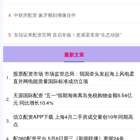
​中财所配资 象牙雕刻佛像挂件
4
​东信证券配资官网 首启冬输！老灌渠变身“生态动脉”
5
最新文章
股票配资市场 市场监管总局：我国牵头发起海上风电柔
1、
直并网电能质量国际标准成功立项
天源国际配资 “五一”假期海南离岛免税购物金额5.54亿
2、
元 同比增长10.4%
信立配资APP下载 上海4月二手房成交量创10年同期高
3、
点
配360配资平台 5月6日周三《新闻联播》要闻24条
4、